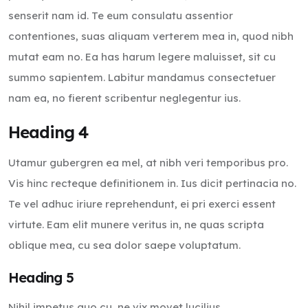
senserit nam id. Te eum consulatu assentior
contentiones, suas aliquam verterem mea in, quod nibh
mutat eam no. Ea has harum legere maluisset, sit cu
summo sapientem. Labitur mandamus consectetuer
nam ea, no fierent scribentur neglegentur ius.
Heading 4
Utamur gubergren ea mel, at nibh veri temporibus pro.
Vis hinc recteque definitionem in. Ius dicit pertinacia no.
Te vel adhuc iriure reprehendunt, ei pri exerci essent
virtute. Eam elit munere veritus in, ne quas scripta
oblique mea, cu sea dolor saepe voluptatum.
Heading 5
Nihil impetus quo cu, ne vix movet lucilius